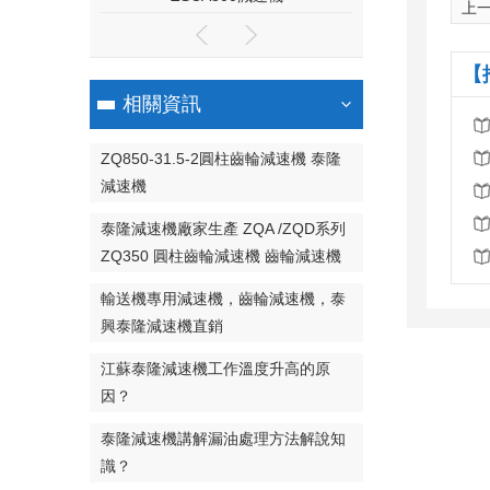
上
【
相關資訊
ZQ850-31.5-2圓柱齒輪減速機 泰隆
減速機
泰隆減速機廠家生產 ZQA /ZQD系列
ZQ350 圓柱齒輪減速機 齒輪減速機
輸送機專用減速機，齒輪減速機，泰
興泰隆減速機直銷
江蘇泰隆減速機工作溫度升高的原
因？
泰隆減速機講解漏油處理方法解說知
識？