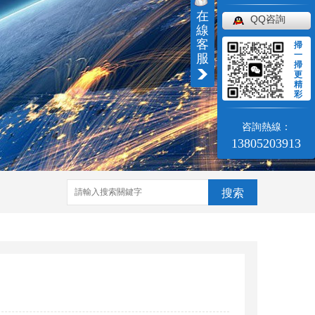
在
QQ咨詢
線
客
掃
一
服
掃
更
精
彩
咨詢熱線：
13805203913