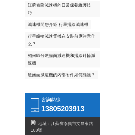
江蘇泰隆減速機的日常保養維護技
巧！
減速機問您介紹-行星擺線減速機
行星齒輪減速電機在安裝前應注意什
么？
如何區分硬齒面減速機和擺線針輪減
速機
硬齒面減速機的內部附件如何維護？
咨詢熱線
13805203913
地址：江蘇省泰興市文昌東路
188號