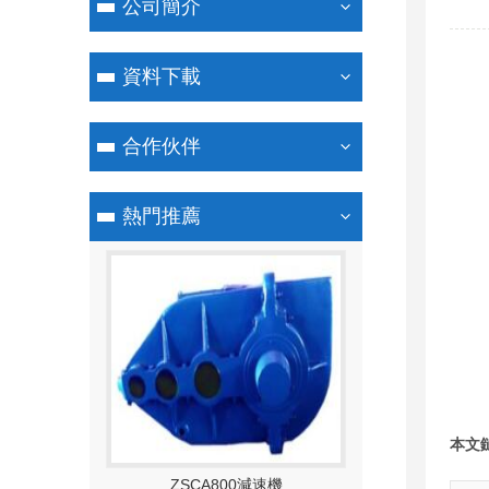
公司簡介
資料下載
合作伙伴
熱門推薦
本文
型大速比減速機
ZSCA800減速機
ZSC400-49