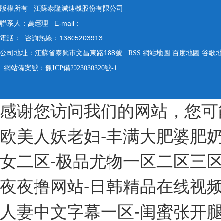
版權所有 江蘇泰隆減速機股份有限公司
聯系人：萬經理 E-mail：
電話： 咨詢熱線：13805203913
公司地址：江蘇省泰興市文昌東路188號
RSS
網站地圖
百度地圖
谷歌
網站備案號：
豫ICP備2023030320號-1
感谢您访问我们的网站，您可
欧美人妖老妇-丰满大肥婆肥奶
女二区-极品尤物一区二区三区
夜夜撸网站-日韩精品在线视频
人妻中文字幕一区-闺蜜张开腿