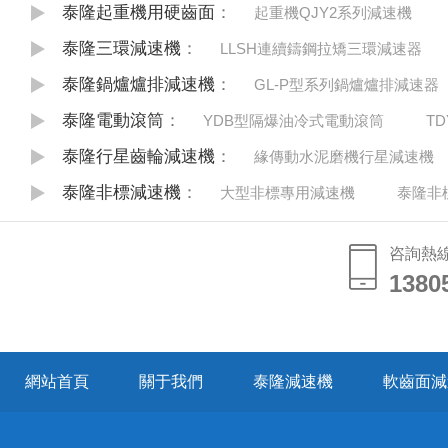
泰隆起重機用硬齒面
：
起重機QJY2系列減速機
泰隆三環減速機
：
LLSH連續鑄鋼拉矯三環減速器
泰隆鍋爐爐排減速機
：
GL-P型系列鍋爐爐排減速器
泰隆電動滾筒
：
YDB型隔爆油冷式電動滾筒
T
泰隆行星齒輪減速機
：
緣傳動水泥磨機行星減速機
泰隆非標減速機
：
大型非標專用減速機
泰隆非
咨詢熱
1380
1380
網站首頁
關于我們
泰隆減速機
軟齒面減