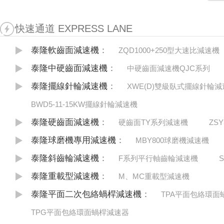
快速通道 EXPRESS LANE
泰隆軟齒面減速機
：
ZQD1000+250型大速比減速機
泰隆中硬齒面減速機
：
中硬齒面減速機QJC系列
泰隆擺線針輪減速機
：
XWE(D)雙級臥式擺線針輪
BWD5-11-15KW擺線針輪減速機
泰隆硬齒面減速機
：
硬齒面TY系列減速機
ZS
泰隆球磨機專用減速機
：
MBY800球磨機減速機
泰隆斜齒輪減速機
：
F系列平行軸齒輪減速機
泰隆重載型減速機
：
M、MC重載型減速機
泰隆平面二次包絡蝸桿減速機
：
TPA平面包絡環面
TPG平面包絡環面蝸桿減速器