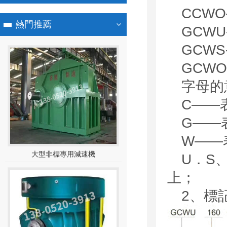
CCW
熱門推薦
GCW
GCW
GCW
字母的
C——
G——
W——
大型非標專用減速機
U．S
上；
2、標