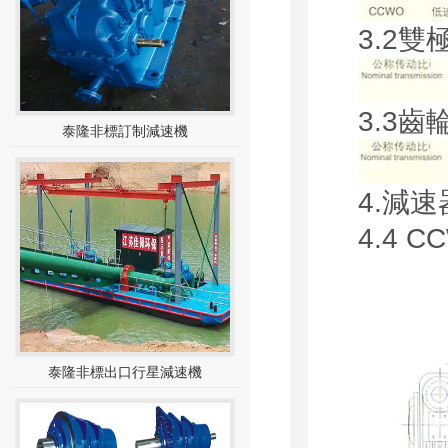
3.2
3.3
泰隆非標訂制減速機
4.減
4.4
泰隆非標出口行星減速機