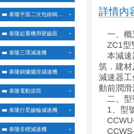
詳情內
泰隆平面二次包絡蝸桿減速機
一、概
泰隆起重機用硬齒面
ZC1
泰隆三環減速機
本減速
筑．建材
泰隆鍋爐爐排減速機
減速器工
動前潤滑
泰隆電動滾筒
二、型
1、型
泰隆行星齒輪減速機
CCW
泰隆非標減速機
CCW